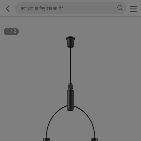
1
/
2