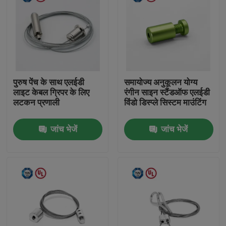
पुरुष पेंच के साथ एलईडी
समायोज्य अनुकूलन योग्य
लाइट केबल ग्रिपर के लिए
रंगीन साइन स्टैंडऑफ एलईडी
लटकन प्रणाली
विंडो डिस्प्ले सिस्टम माउंटिंग
जांच भेजें
जांच भेजें
घर
उत्पादों
वीडियो