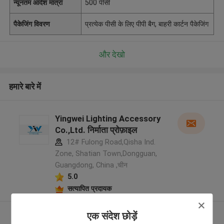
न्यूनतम आदेश मात्रा
500 पीसी
पैकेजिंग विवरण
प्रत्येक पीसी के लिए पीपी बैग, बाहरी कार्टन पैकेजिंग
और देखो
हमारे बारे में
Yingwei Lighting Accessory
Co.,Ltd. निर्माता प्रोफ़ाइल
12# Fulong Road,Qisha Ind.
Zone, Shatian Town,Dongguan,
Guangdong, China ,चीन
5.0
सत्यापित प्रदायक
और देखो
एक संदेश छोड़ें