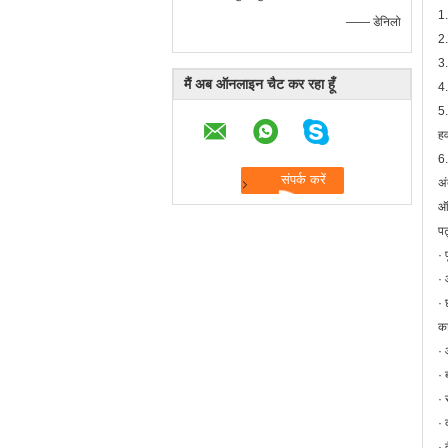
1.
—— डेनिलो
2.
3.
मैं अब ऑनलाइन चैट कर रहा हूँ
4.
5
हव
6.
अं
ऑफ
पट
· 
· 
· 
का
· 
· 
· 
· 
· 