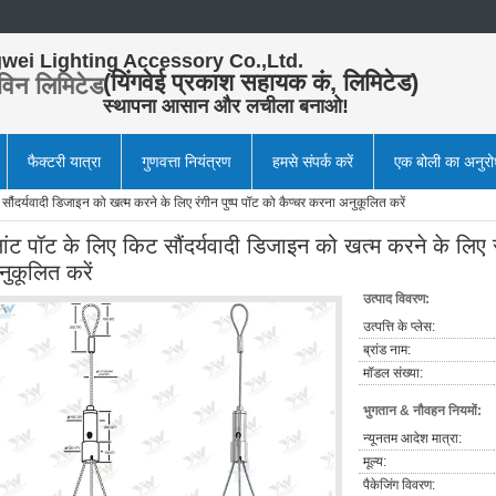
wei Lighting Accessory Co.,Ltd.
(यिंगवेई प्रकाश सहायक कं, लिमिटेड)
विन लिमिटेड
स्थापना आसान और लचीला बनाओ!
फैक्टरी यात्रा
गुणवत्ता नियंत्रण
हमसे संपर्क करें
एक बोली का अनुर
 सौंदर्यवादी डिजाइन को खत्म करने के लिए रंगीन पुष्प पॉट को कैप्चर करना अनुकूलित करें
लांट पॉट के लिए किट सौंदर्यवादी डिजाइन को खत्म करने के लिए र
नुकूलित करें
उत्पाद विवरण:
उत्पत्ति के प्लेस:
ब्रांड नाम:
मॉडल संख्या:
भुगतान & नौवहन नियमों:
न्यूनतम आदेश मात्रा:
मूल्य:
पैकेजिंग विवरण: