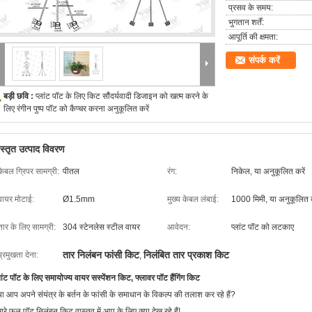
प्रसव के समय:
भुगतान शर्तें:
आपूर्ति की क्षमता:
संपर्क करें
बड़ी छवि :
प्लांट पॉट के लिए किट सौंदर्यवादी डिजाइन को खत्म करने के
लिए रंगीन पुष्प पॉट को कैप्चर करना अनुकूलित करें
िस्तृत उत्पाद विवरण
केबल ग्रिपर सामग्री:
पीतल
रंग:
निकेल, या अनुकूलित करें
वायर मोटाई:
Ø1.5mm
मुख्य केबल लंबाई:
1000 मिमी, या अनुकूलित क
तार के लिए सामग्री:
304 स्टेनलेस स्टील वायर
आवेदन:
प्लांट पॉट को लटकाए
तार निलंबन फांसी किट
निलंबित तार प्रकाश किट
प्रमुखता देना:
,
लांट पॉट के लिए समायोज्य वायर सस्पेंशन किट, फ्लावर पॉट हैंगिंग किट
या आप अपने संयंत्र के बर्तन के फांसी के समाधान के विकल्प की तलाश कर रहे हैं?
ारे फूल पॉट निलंबन किट वास्तव में आप के लिए क्या देख रहे हैं!