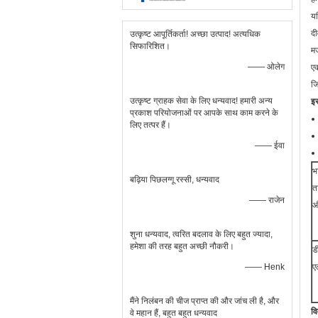
यद
दी
उत्कृष्ट आपूर्तिकर्ता! अच्छा उत्पाद! अत्यधिक
सिफारिशित।
मज
—— ओलेग
एक
ज
उत्कृष्ट ग्राहक सेवा के लिए धन्यवाद! हमारी अन्य
इस
प्रकाश परियोजनाओं पर आपके साथ काम करने के
लिए तत्पर हैं।
—— ईवा
भ
बढ़िया पिछलग्गू रस्सी, धन्यवाद
त
—— राजेन
औ
शुना धन्यवाद, त्वरित बदलाव के लिए बहुत ज्यादा,
हमेशा की तरह बहुत अच्छी नौकरी।
ड
—— Henk
ए
मैंने निलंबन की चीज प्राप्त की और जांच ली है, और
व
वे महान हैं, बहुत बहुत धन्यवाद