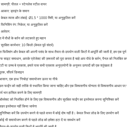
 सामग्री: पीतल + स्टेनलेस स्टील वायर
 आकार: ड्राइंग के समान
 केबल व्यास और लंबाई: Ø1.5 * 1000 मिमी; या अनुकूलित करें
 फिनिशिंग रंग: निकेल;
या अनुकूलित करें
. आवेदन:
ा में पौधों के बर्तन को लटकाते हुए महान
 सुरक्षित कार्यभार: 10 किलो (केवल पूर्व संदर्भ)
त फिक्सिंग और केबल की अपनी पसंद के साथ तैयार-से-उपयोग वाली किटों में आपूर्ति की जाती है, हम एक पूर्ण प
 साइट समाधान, आपके प्रोजेक्ट की ज़रूरतों को पूरा करता है चाहे आप पौधे के बर्तन, पैनल को निलंबित कर 
्टी या उच्च बे प्रकाश, हमारे पास सभी प्रकाश अनुप्रयोगों के अनुरूप उत्पादों की एक श्रृंखला है
पूरक, सौंदर्य डिजाइन
आसान, एक हाथ 'निचोड़' समायोजन ऊपर या नीचे
छत फाईंग को सही तरीके से स्थापित किया जाना चाहिए और एक विश्वसनीय योग्यता से विश्वसनीय आधार पर 
र्य भार हासिल करने के लिए सामग्री
ऑब्जेक्ट को निलंबित होने के लिए एक विश्वसनीय और सुरक्षित फाईंग का इस्तेमाल करना सुनिश्चित करें
बाहर इस्तेमाल नहीं किया जायेगा
सुनिश्चित करें कि उपयोग करने से पहले वायर में कोई दोष नहीं है। केवल स्थिर लोड के लिए उपयोग करें
कोई भी समायोजन करने से पहले लोड को हमेशा हटा दें या समर्थन करें
तैयार-से-उपयोग वाली किटों में आपूर्ति की जाती है