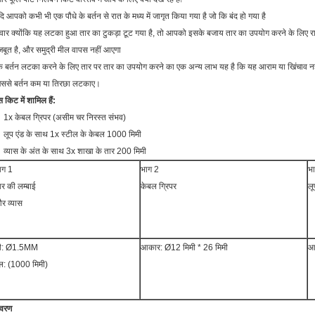
ि आपको कभी भी एक पौधे के बर्तन से रात के मध्य में जागृत किया गया है जो कि बंद हो गया है
वार क्योंकि यह लटका हुआ तार का टुकड़ा टूट गया है, तो आपको इसके बजाय तार का उपयोग करने के लिए राज
बूत है, और समुद्री मील वापस नहीं आएगा
 बर्तन लटका करने के लिए तार पर तार का उपयोग करने का एक अन्य लाभ यह है कि यह आराम या खिंचाव नही
िससे बर्तन कम या तिरछा लटकाए।
 किट में शामिल हैं:
1x केबल ग्रिपर (असीम चर निरस्त संभव)
लूप एंड के साथ 1x स्टील के केबल 1000 मिमी
व्यास के अंत के साथ 3x शाखा के तार 200 मिमी
ाग 1
भाग 2
भ
ार की लम्बाई
केबल ग्रिपर
लू
र व्यास
ी: Ø1.5MM
आकार: Ø12 मिमी * 26 मिमी
आ
ल: (1000 मिमी)
िवरण