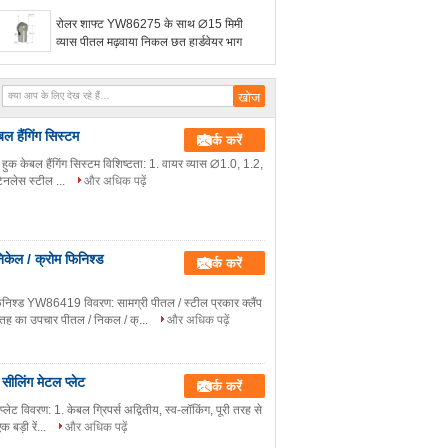
रोलर शाफ्ट YW86275 के साथ ∅15 मिमी
व्यास पीतल मढ़वाया निकल छत हार्डवेयर भाग
बल हैंगिंग सिस्टम
संपर्क करें
प हुक केबल हैंगिंग सिस्टम विशिष्टता: 1. वायर व्यास ∅1.0, 1.2,
ेनलेस स्टील ...
और अधिक पढ़ें
िकेल / क्रोम फिनिश्ड
संपर्क करें
निश्ड YW86419 विवरण: सामग्री पीतल / स्टील प्रकार क्लैंप
तह का उपचार पीतल / निकल / क्...
और अधिक पढ़ें
ीलिंग मेटल प्लेट
संपर्क करें
ट विवरण: 1. केबल ग्रिपर्स अद्वितीय, स्व-लॉकिंग, पूरी तरह से
 बड़ी रें...
और अधिक पढ़ें