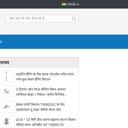
Hindi
search
ोध
उत्पाद
लाइटिंग हैंगिंग के लिए ब्रास स्टेनलेस स्टील वायर
स्नैप हुक केबल हैंगिंग सिस्टम
Z ट्विस्ट ऑन मेटल सीलिंग क्लिप आयरन
मटेरियल व्हाइट / निकेल / क्रोम फिनिश्ड
YW86419
केबल फांसी सिस्टम YW86281 के लिए
एडजस्टेबल यू टाइप सीलिंग मेटल प्लेट
∅16 * 16 मिमी दीया ब्रास मढ़वाया साटन सिल्वर
सीलिंग वायर अटैचमेंट पार्ट YW86276