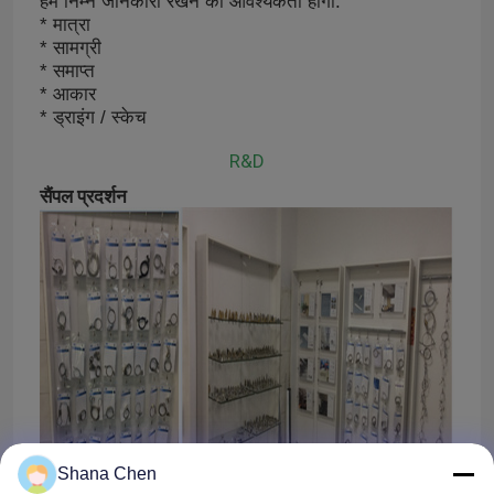
हमें निम्न जानकारी रखने की आवश्यकता होगी:
* मात्रा
* सामग्री
* समाप्त
* आकार
* ड्राइंग / स्केच
R&D
सैंपल प्रदर्शन
घर
उत्पादों
Shana Chen
वीडियो