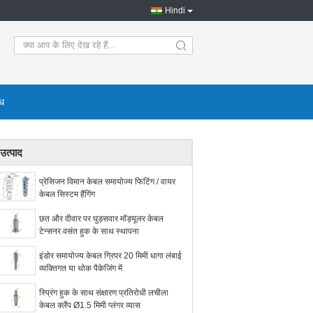
Hindi
search
ोध
उत्पाद
प्रेसिजन विमान केबल समायोज्य फिटिंग / वायर
केबल सिस्टम हैंगिंग
छत और दीवार पर घुड़सवार मॉड्यूलर केबल
टेन्सनर वसंत हुक के साथ स्थापना
इंडोर समायोज्य केबल ग्रिपर 20 मिमी धागा लंबाई
व्यक्तिगत या थोक पैकेजिंग में
स्प्रिंग हुक के साथ संक्षारण प्रतिरोधी लचीला
केबल क्लैंप Ø1.5 मिमी प्लंगर व्यास