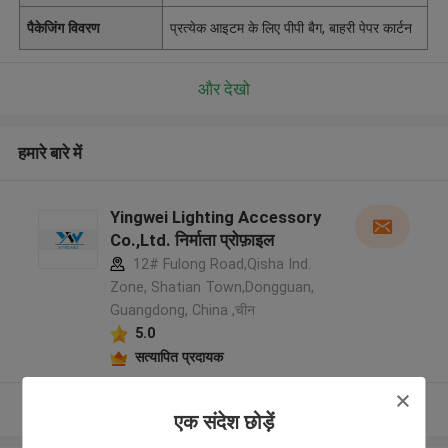
पैकेजिंग विवरण
प्रत्येक आइटम के लिए पीपी बैग, बाहरी पेपर कार्टन
और देखो
हमारे बारे में
Yingwei Lighting Accessory
Co.,Ltd. निर्माता प्रोफ़ाइल
12# Fulong Road,Qisha Ind.
Zone, Shatian Town,Dongguan,
Guangdong, China ,चीन
5.0
सत्यापित प्रदायक
और देखो
एक संदेश छोड़ें