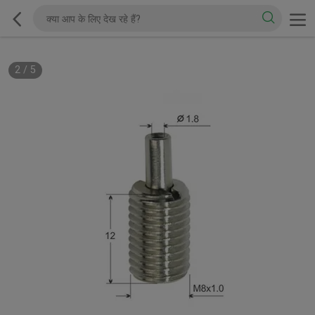
2
/
5