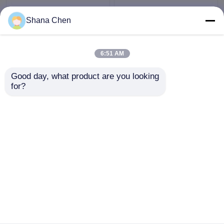
रिवर्स रिलीज केबल लूपिंग
बड़े आकार केबल लूपिंग ग्रिपर
Shana Chen
ग्रिपर Φ3.5 मिमी सवार
जस्ता मिश्र धातु सामग्री केबल
प्रकाश सिस्टम के लिए व्यास
लूप उपकरणों
6:51 AM
सबसे अच्छी कीमत
सबसे अच्छी कीमत
Good day, what product are you looking 
for?
हमसे संपर्क करें
हमसे संपर्क करें
और देखो
होम
हमारे बारे में
हमसे संपर्क करें
Desktop Site
साइटमैप
Privacy Policy