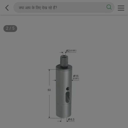
2
/
5