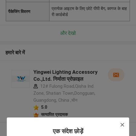
प्रत्येक आइटम के लिए छोटे पीपी बैग, कागज के बाह
पैकेजिंग विवरण
री कार्डबोर्ड
और देखो
हमारे बारे में
Yingwei Lighting Accessory
Co.,Ltd. निर्माता प्रोफ़ाइल
12# Fulong Road,Qisha Ind.
Zone, Shatian Town,Dongguan,
Guangdong, China ,चीन
5.0
सत्यापित प्रदायक
और देखो
एक संदेश छोड़ें