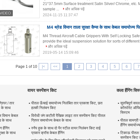
21*37.5mm Surface treatment Satin Silver/ Chrome, etc
sample ...
और अधिक पढ़ें
2024-11-15 11:37:47
M4 थ्रेड विमान ताला सुरक्षा कैप्स के साथ केबल समायोज्य फि
M4 Thread Aircraft Cable Grippers With Self Locking Safe
provide the ideal suspension solution for sorts of different 
और अधिक पढ़ें
2019-05-14 15:09:46
Page 1 of 10
|<
<<
1
2
3
4
5
6
7
वायर सस्पेंशन किट
कला हैंगिंग सिस
रिपर / तार
पीतल ऊँचाई समायोज्य निलंबित तार प्रकाश किट, छत
सुरुचिपूर्ण स
ा के साथ
हल्की निलंबन किट
कॉरपोरेट ऑफिस
सिस्टम
र विमान केबल
विरोधी जंग कटौती रैखिक लाइट तार सस्पेंशन किट पीतल
ेड के साथ
ग्रिपर समायोज्य केबल के साथ
पीतल सामग्री
हैंगिंग समायोज
हैंगिंग
स्नैप हुक के साथ दो पैर स्टील वायर निलंबन किट वाई
क्षा के साथ
प्रकार क्रॉस केबल हैंगिंग
टिकाऊ पीतल कल
सस्पेंशन किट 