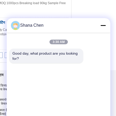
. MOQ 1000pcs Breaking load 90kg Sample Free
टिंग
संपर्क करें
Shana Chen
ty Caps Adjustable Cable Grippers help to
objects,such as heating, ventilation and air ...
3:30 AM
Good day, what product are you looking 
8
9
10
>>
>|
for?
्टम
संपर्क करें
रल डिजाइन के साथ
संपर्क करें
 केबल साइन हैंगिंग
एक उद्धरण का अनुरोध करें
E-Mail
 समायोज्य कला सिस्टम
्य केबल ग्रिपर हुक
साइट मैप
ा हैंगिंग सिस्टम, लक्षण
मोबाइल साइट
ऊँचाई समायोज्य