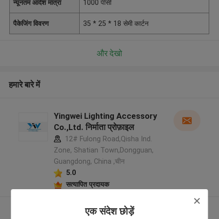
न्यूनतम आदेश मात्रा
1000 पीसी
पैकेजिंग विवरण
35 * 25 * 18 सेमी कार्टन
और देखो
हमारे बारे में
Yingwei Lighting Accessory
Co.,Ltd. निर्माता प्रोफ़ाइल
12# Fulong Road,Qisha Ind.
Zone, Shatian Town,Dongguan,
Guangdong, China ,चीन
5.0
सत्यापित प्रदायक
और देखो
एक संदेश छोड़ें