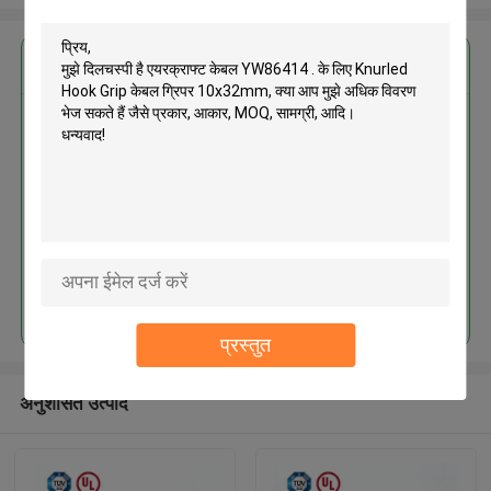
सबसे उत्तम प्रतिदान प्राप्त करें
एयरक्राफ्ट केबल YW86414 . के लिए
Knurled Hook Grip केबल ग्रिपर
10x32mm
जारी रखें
प्रस्तुत
अनुशंसित उत्पाद