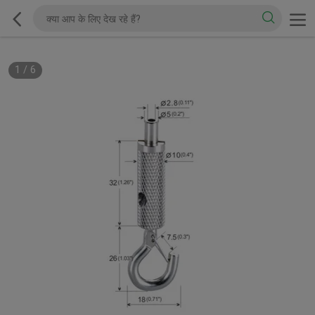
1
/
6