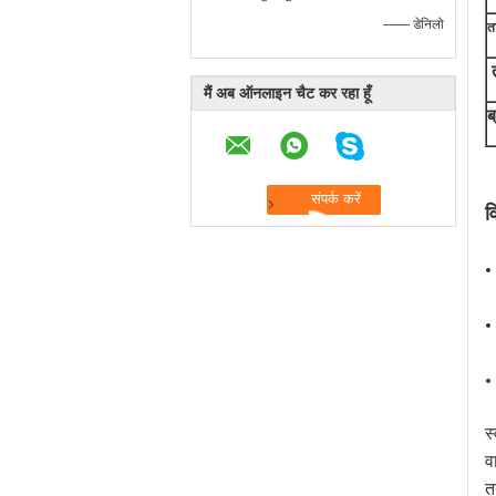
—— डेनिलो
त
मैं अब ऑनलाइन चैट कर रहा हूँ
ब
व
स
व
त