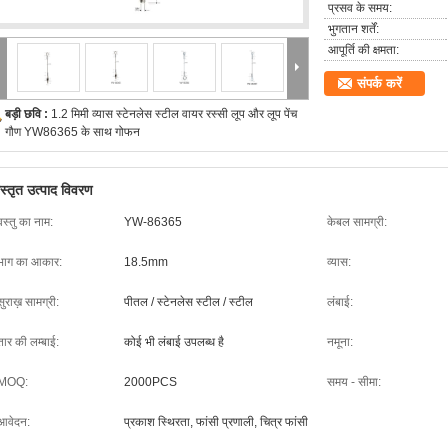
प्रसव के समय:
भुगतान शर्तें:
आपूर्ति की क्षमता:
संपर्क करें
बड़ी छवि :
1.2 मिमी व्यास स्टेनलेस स्टील वायर रस्सी लूप और लूप पेंच
गौण YW86365 के साथ गोफन
िस्तृत उत्पाद विवरण
वस्तु का नाम:
YW-86365
केबल सामग्री:
भाग का आकार:
18.5mm
व्यास:
सुराख़ सामग्री:
पीतल / स्टेनलेस स्टील / स्टील
लंबाई:
तार की लम्बाई:
कोई भी लंबाई उपलब्ध है
नमूना:
MOQ:
2000PCS
समय - सीमा:
आवेदन:
प्रकाश स्थिरता, फांसी प्रणाली, चित्र फांसी