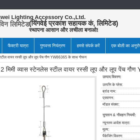
wei Lighting Accessory Co.,Ltd.
(यिंगवेई प्रकाश सहायक कं, लिमिटेड)
विन लिमिटेड
स्थापना आसान और लचीला बनाओ!
फैक्टरी यात्रा
गुणवत्ता नियंत्रण
हमसे संपर्क करें
एक बोली का अनुर
स स्टील वायर रस्सी लूप और लूप पेंच गौण YW86365 के साथ गोफन
.2 मिमी व्यास स्टेनलेस स्टील वायर रस्सी लूप और लूप पेंच 
उत्पाद विवरण:
उत्पत्ति के प्लेस:
ब्रांड नाम:
प्रमाणन:
मॉडल संख्या:
भुगतान & नौवहन नियमों:
न्यूनतम आदेश मात्रा:
मूल्य:
पैकेजिंग विवरण: