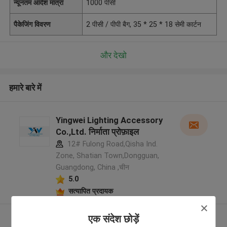
न्यूनतम आदेश मात्रा
1000 पीसी
पैकेजिंग विवरण
2 पीसी / पीपी बैग, 35 * 25 * 18 सेमी कार्टन
और देखो
हमारे बारे में
Yingwei Lighting Accessory
Co.,Ltd. निर्माता प्रोफ़ाइल
12# Fulong Road,Qisha Ind.
Zone, Shatian Town,Dongguan,
Guangdong, China ,चीन
5.0
सत्यापित प्रदायक
और देखो
एक संदेश छोड़ें