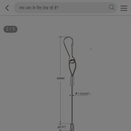
2
/
5