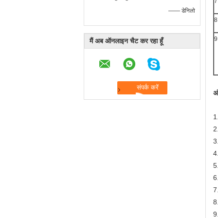
7
—— डेनिलो
8
9
मैं अब ऑनलाइन चैट कर रहा हूँ
अ
1
2
3
4.
5
6
7
8
9.