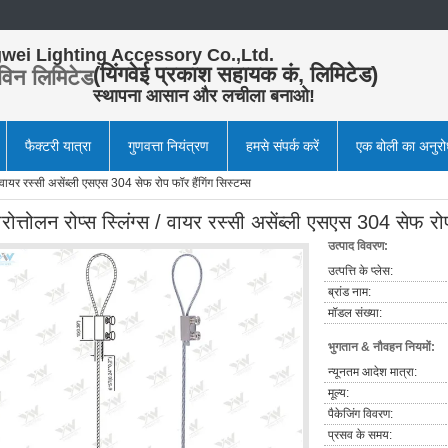
wei Lighting Accessory Co.,Ltd.
(यिंगवेई प्रकाश सहायक कं, लिमिटेड)
विन लिमिटेड
स्थापना आसान और लचीला बनाओ!
फैक्टरी यात्रा
गुणवत्ता नियंत्रण
हमसे संपर्क करें
एक बोली का अनुर
 / वायर रस्सी असेंब्ली एसएस 304 सेफ रोप फॉर हैंगिंग सिस्टम्स
रोत्तोलन रोप्स स्लिंग्स / वायर रस्सी असेंब्ली एसएस 304 सेफ रोप
उत्पाद विवरण:
उत्पत्ति के प्लेस:
ब्रांड नाम:
मॉडल संख्या:
भुगतान & नौवहन नियमों:
न्यूनतम आदेश मात्रा:
मूल्य:
पैकेजिंग विवरण:
प्रसव के समय: