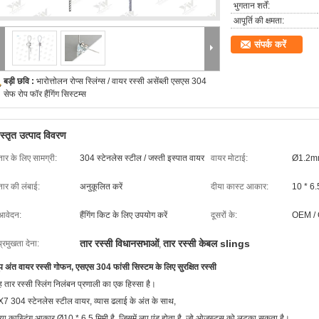
भुगतान शर्तें:
आपूर्ति की क्षमता:
संपर्क करें
बड़ी छवि :
भारोत्तोलन रोप्स स्लिंग्स / वायर रस्सी असेंब्ली एसएस 304
सेफ रोप फॉर हैंगिंग सिस्टम्स
िस्तृत उत्पाद विवरण
तार के लिए सामग्री:
304 स्टेनलेस स्टील / जस्ती इस्पात वायर
वायर मोटाई:
Ø1.2
तार की लंबाई:
अनुकूलित करें
दीया कास्ट आकार:
10 * 6
आवेदन:
हैंगिंग किट के लिए उपयोग करें
दूसरों के:
OEM / O
तार रस्सी विधानसभाओं
तार रस्सी केबल slings
प्रमुखता देना:
,
प अंत वायर रस्सी गोफन, एसएस 304 फांसी सिस्टम के लिए सुरक्षित रस्सी
 तार रस्सी स्लिंग निलंबन प्रणाली का एक हिस्सा है।
7 304 स्टेनलेस स्टील वायर, व्यास ढलाई के अंत के साथ,
या कास्टिंग आकार Ø10 * 6.5 मिमी है, जिसमें लूप एंड होता है, जो ओजस्ट्स को लटका सकता है।