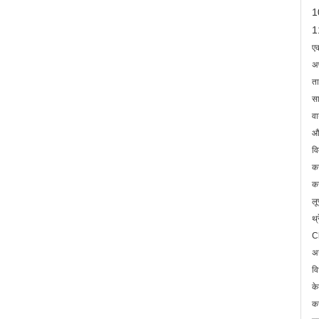
1
1
एक
अप
ता
सा
वा
और
वि
कस
कस
लू
थ्
Cl
अग
वि
के
कर