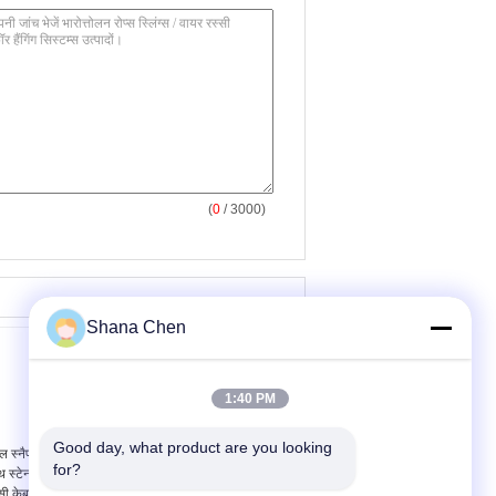
(
0
/ 3000)
Shana Chen
1:40 PM
Good day, what product are you looking 
ल स्नैप हुक YW86535 के
सिया वायर रस्सी केबल स्लिंग
for?
 स्टेनलेस स्टील वायर
डिया कास्टिंग स्टॉपर
सी केबल स्लाइन डोरी
YW86532 के साथ