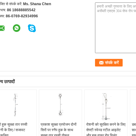
यक्ति से संपर्क करें:
Ms. Shana Chen
रभाष:
86 18688885542
क्स:
86-0769-82934996
य उत्पादों
ी हुक सुरक्षा तार रस्सी
प्रकाश सुरक्षा प्रयोजन दोनों
रोशनी को सुरक्षित करने के लिए
डब
नी के लिए / सजावट
सिरों पर स्नैप हुक के साथ
सेफ्टी स्वेज्ड स्टील आइलेट
साथ
ुकूलित
सुरक्षा तार रस्सी गोफन
और हुक वायर रोप स्लिंग
रस्