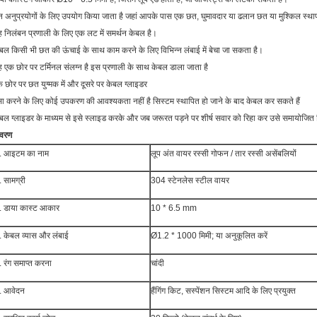
 अनुप्रयोगों के लिए उपयोग किया जाता है जहां आपके पास एक छत, घुमावदार या ढलान छत या मुश्किल स्था
 निलंबन प्रणाली के लिए एक लट में समर्थन केबल है।
बल किसी भी छत की ऊंचाई के साथ काम करने के लिए विभिन्न लंबाई में बेचा जा सकता है।
 एक छोर पर टर्मिनल संलग्न है इस प्रणाली के साथ केबल डाला जाता है
 छोर पर छत युग्मक में और दूसरे पर केबल ग्लाइडर
ा करने के लिए कोई उपकरण की आवश्यकता नहीं है सिस्टम स्थापित हो जाने के बाद केबल कर सकते हैं
बल ग्लाइडर के माध्यम से इसे स्लाइड करके और जब जरूरत पड़ने पर शीर्ष सवार को रिहा कर उसे समायोजि
िवरण
. आइटम का नाम
लूप अंत वायर रस्सी गोफन / तार रस्सी असेंबलियों
. सामग्री
304 स्टेनलेस स्टील वायर
. डाया कास्ट आकार
10 * 6.5 mm
. केबल व्यास और लंबाई
Ø1.2 * 1000 मिमी; या अनुकूलित करें
. रंग समाप्त करना
चांदी
. आवेदन
हैंगिंग किट, सस्पेंशन सिस्टम आदि के लिए प्रयुक्त