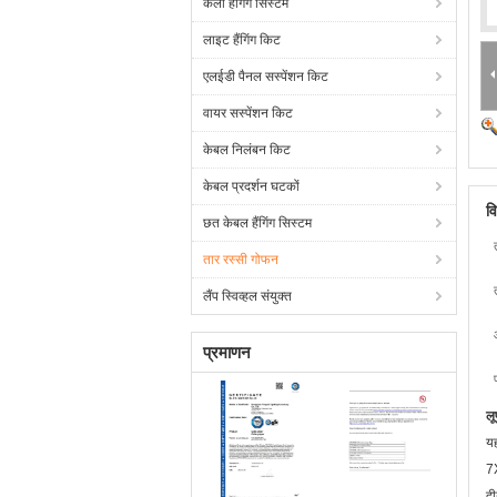
कला हैंगिंग सिस्टम
लाइट हैंगिंग किट
एलईडी पैनल सस्पेंशन किट
वायर सस्पेंशन किट
केबल निलंबन किट
केबल प्रदर्शन घटकों
व
छत केबल हैंगिंग सिस्टम
तार रस्सी गोफन
लैंप स्विव्हल संयुक्त
प्रमाणन
लू
यह
7X
दी