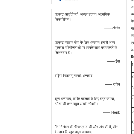
उन
यह
उत्कृष्ट आपूर्तिकर्ता! अच्छा उत्पाद! अत्यधिक
सिफारिशित।
के
—— ओलेग
यह
एक
उत्कृष्ट ग्राहक सेवा के लिए धन्यवाद! हमारी अन्य
ऐस
प्रकाश परियोजनाओं पर आपके साथ काम करने के
के
लिए तत्पर हैं।
व
—— ईवा
1
बढ़िया पिछलग्गू रस्सी, धन्यवाद
2
—— राजेन
3
शुना धन्यवाद, त्वरित बदलाव के लिए बहुत ज्यादा,
4
हमेशा की तरह बहुत अच्छी नौकरी।
5
—— Henk
6
मैंने निलंबन की चीज प्राप्त की और जांच ली है, और
वे महान हैं, बहुत बहुत धन्यवाद