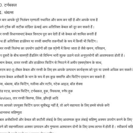
0. टर्नबकल
1. थंबल्स
 बार आपके पूरे निलंबन प्रणाली स्थापित और काम कर रही है और आपके पास है
ने ट्रैक की सटीक वांछित ऊंचाई आप अतिरिक्त केबल को दूर कर सकते हैं।
र रस्सी विधानसभाएं केबल सिस्टम पूरा कर देती हैं जो केबल को शामिल करती हैं
थ ही अतिरिक्त हार्डवेयर या रस्सी समाप्ति तकनीकों के रूप में किसी भी फिटिंग।
यर रस्सी स्लिंग्स का उपयोग उद्योगों की एक श्रेणी में किया जाता है जैसे खनन, परिवहन,
 दूसरों के बीच सामग्री हैंडलिंग जो विभिन्न भारी शुल्क उठाने वाले अनुप्रयोगों की आवश्यकता होती है।
मान केबल, वायर रस्सी और हार्डवेयर फिटिंग से निपटने में अमीर एक्सप्रेशन के साथ,
्टम कट-टू-लैबल केबल और रस्सी के लिए हम आपके उत्पादन कार्यक्रम को पूरा या उससे अधिक कर सकते ह
्टम केबल असेंबली के भाग के रूप में हम कुछ समाप्ति और फिटिंग प्रदान कर सकते हैं:
प्स, थंबल्स, बॉल फिटिंग, स्लीव्स और स्टॉप, स्टेक आइज़, बॉल शेक्स
रेड स्टड, कस्टम फिटिंग, टर्नबकल, हुक, स्विवल्स, स्नैप हुक
evises, तार रस्सी क्लिप्स, लिंक, झोंपड़ी आदि
र आपको उपयुक्त फिटिंग ऊपर सूचीबद्ध नहीं है, तो आगे सहायता के लिए हमसे संपर्क करें!
धानसभा सहिष्णुता
बल असेंबलियों और केबल की कटौती लंबाई के लिए आवश्यक कुल लंबाई सहिष्णु अक्सर उपयोग करने के लिए उत
ने की सहनशीलता अक्सर उत्पादन और गुणवत्ता आश्वासन दोनों के लिए उच्च लागत में होती है। स्वीकार्य सहिष