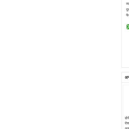
व्
दू
फै
अन्
डोर
रोश
अन