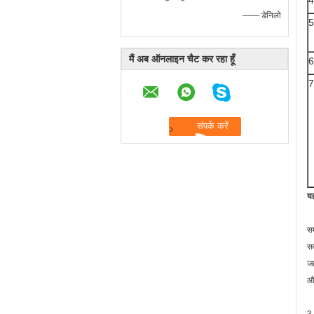
4
—— डेनिलो
5
मैं अब ऑनलाइन चैट कर रहा हूँ
6
7
यह
सम
सव
जह
और