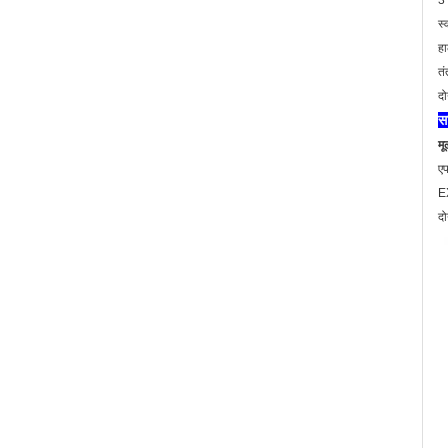
3 
स्
हा
तं
दो
सा
मू
एफ
EX
दो