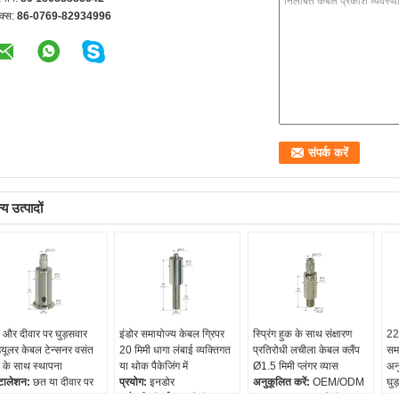
क्स:
86-0769-82934996
य उत्पादों
और दीवार पर घुड़सवार
इंडोर समायोज्य केबल ग्रिपर
स्प्रिंग हुक के साथ संक्षारण
22
्यूलर केबल टेन्सनर वसंत
20 मिमी धागा लंबाई व्यक्तिगत
प्रतिरोधी लचीला केबल क्लैंप
समा
 के साथ स्थापना
या थोक पैकेजिंग में
Ø1.5 मिमी प्लंगर व्यास
अन
्टालेशन:
छत या दीवार पर
प्रयोग:
इनडोर
अनुकूलित करें:
OEM/ODM
घुड
ा हुआ
धागे की लंबाई:
20 मिमी
आकार:
Ø10*32 मिमी
वस्