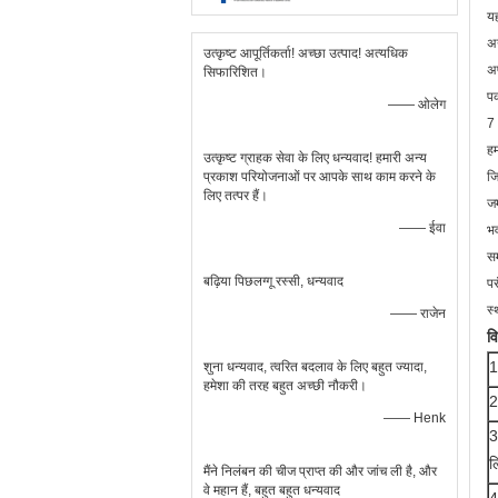
यह
अन
उत्कृष्ट आपूर्तिकर्ता! अच्छा उत्पाद! अत्यधिक
अप
सिफारिशित।
पक
—— ओलेग
7 
हम
उत्कृष्ट ग्राहक सेवा के लिए धन्यवाद! हमारी अन्य
प्रकाश परियोजनाओं पर आपके साथ काम करने के
जि
लिए तत्पर हैं।
जम
—— ईवा
भव
सम
बढ़िया पिछलग्गू रस्सी, धन्यवाद
पर
स्
—— राजेन
व
1
शुना धन्यवाद, त्वरित बदलाव के लिए बहुत ज्यादा,
हमेशा की तरह बहुत अच्छी नौकरी।
2
—— Henk
3
ल
मैंने निलंबन की चीज प्राप्त की और जांच ली है, और
वे महान हैं, बहुत बहुत धन्यवाद