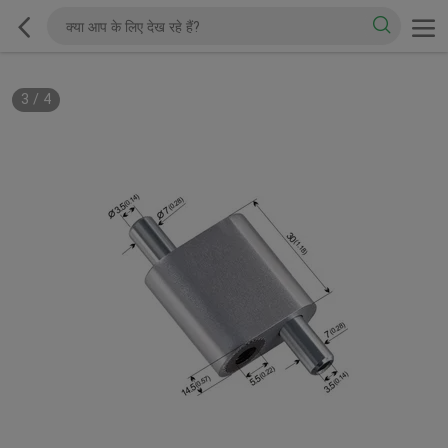
3
/
4