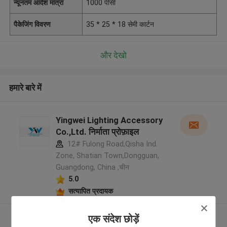
न्यूनतम आदेश मात्रा
1000 पीसी
पैकेजिंग विवरण
35 * 25 * 18 सेमी कार्टन
और देखो
हमारे बारे में
Yingwei Lighting Accessory
Co.,Ltd. निर्माता प्रोफ़ाइल
12# Fulong Road,Qisha Ind.
Zone, Shatian Town,Dongguan,
Guangdong, China ,चीन
5.0
सत्यापित प्रदायक
और देखो
एक संदेश छोड़ें